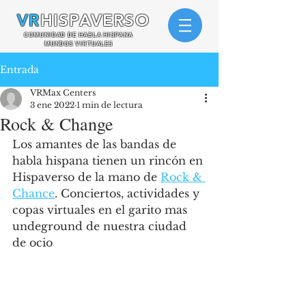
VR
HISPAVERSO
COMUNIDAD DE HABLA HISPANA
MUNDOS VIRTUALES
Entrada
VRMax Centers
3 ene 2022
1 min de lectura
Rock & Change
Los amantes de las bandas de 
habla hispana tienen un rincón en 
Hispaverso de la mano de 
Rock & 
Chance
. Conciertos, actividades y 
copas virtuales en el garito mas 
undeground de nuestra ciudad 
de ocio 